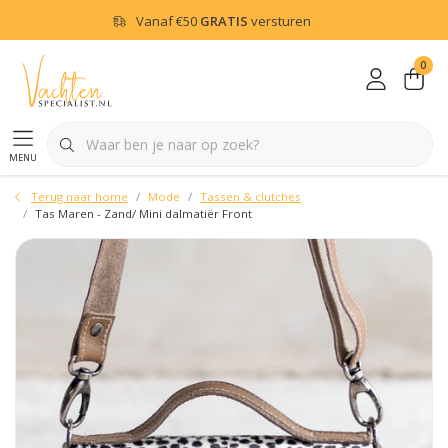
Vanaf
€50
GRATIS
versturen
0
menu
Terug naar home
Mode
Tassen & clutches
Tas Maren - Zand/ Mini dalmatiër Front