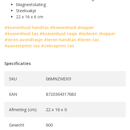
Magneetsluiting
Steekvakje
22 x 16 x 6 cm
#koeienhuid handtas
#koeienhuid shopper
#koeienhuid tas
#koeienhuid tasje
#lederen shopper
#leren avondtasje
#leren handtas
#leren tas
#panterprint tas
#zebraprint tas
Specificaties
SKU
06MNZMD01
EAN
8720364317683
Afmeting (cm)
22 x 16 x 0
Gewicht
600