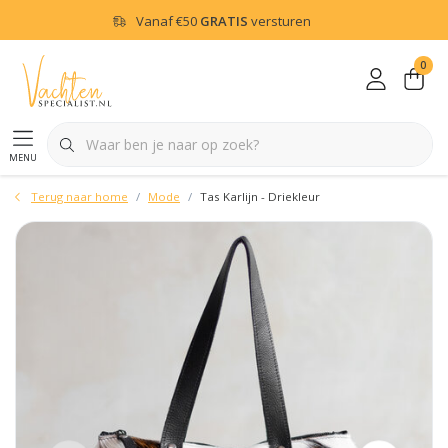
Vanaf
€50
GRATIS
versturen
0
menu
Terug naar home
Mode
Tas Karlijn - Driekleur