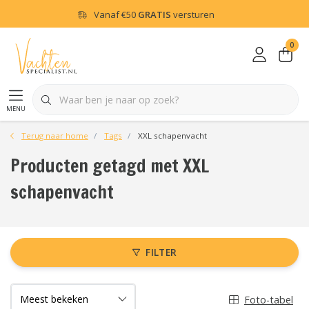
Vanaf
€50
GRATIS
versturen
0
menu
Terug naar home
Tags
XXL schapenvacht
Producten getagd met XXL
schapenvacht
FILTER
Foto-tabel