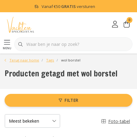
Vanaf
€50
GRATIS
versturen
0
menu
Terug naar home
Tags
wol borstel
Producten getagd met wol borstel
FILTER
Foto-tabel