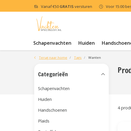
Vanaf
€50
GRATIS
versturen
Voor 15:00 be
Schapenvachten
Huiden
Handschoen
Terug naar home
Tags
Wanten
Pro
Categorieën
Schapenvachten
Huiden
4 prod
Handschoenen
Plaids