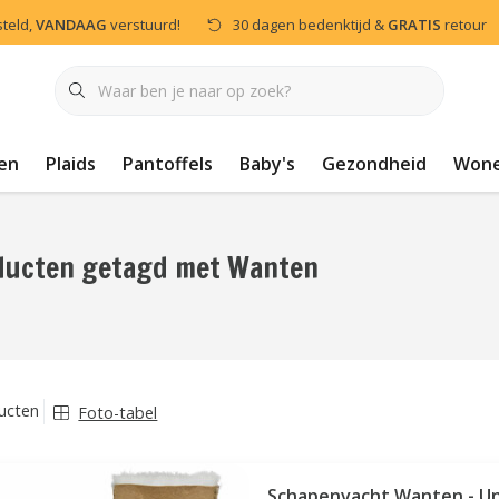
steld,
VANDAAG
verstuurd!
30 dagen bedenktijd &
GRATIS
retour
en
Plaids
Pantoffels
Baby's
Gezondheid
Won
ducten getagd met Wanten
ucten
Foto-tabel
Schapenvacht Wanten - Un