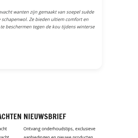
nvacht wanten zijn gemaakt van soepel suède
e schapenwol. Ze bieden ultiem comfort en
te beschermen tegen de kou tijdens winterse
ACHTEN
NIEUWSBRIEF
acht
Ontvang onderhoudstips, exclusieve
vacht
aanbiedingen en nieuwe producten