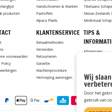
rlanglijst
Handschoenen & Wanten
Tibetaans Schap
ijk producten
Pantoffels
Nieuw-Zeelands 
Alpaca Plaids
Medicinaal Scha
TACT
KLANTENSERVICE
TIPS &
INFORMATI
t
Betaalmethoden
ns
Verzenden
Afmetingen
ene voorwaarden
Retourneren
Schapenvacht ve
 Policy
Garantie
Schapenvacht vo
werkingen
Klachtenprocedure
Ontvang Onderho
Wij slaan
Herroeping aanvragen
Cadeaubon
verbeter
Door het gebru
gebruik van co