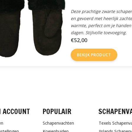
Deze prachtige zwarte schape
en gevoerd met heerlijk zacht
warmte, perfect om je handen 
dagen. Stijlvolle toevoeging.
€52,00
BEKIJK PRODUCT
FACEBOOK
INSTAGRAM
PINTEREST
N ACCOUNT
POPULAIR
SCHAPENV
en
Schapenvachten
Texels Schapenv
estellingen
Koeienhuiden
IJslands Schapen