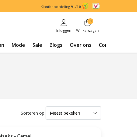
Klantbeoordeling
9+/10
0
Inloggen
Winkelwagen
en
Mode
Sale
Blogs
Over ons
Contact
Sorteren op
iseks - Camel