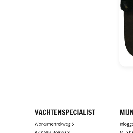
VACHTENSPECIALIST
MIJ
Workumertrekweg 5
Inlogg
8701WB Bolsward
Mijn b