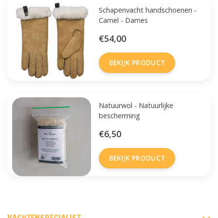
Schapenvacht handschoenen -
Camel - Dames
€54,00
BEKIJK PRODUCT
Natuurwol - Natuurlijke
bescherming
€6,50
BEKIJK PRODUCT
FACEBOOK
INSTAGRAM
PINTEREST
VACHTENSPECIALIST