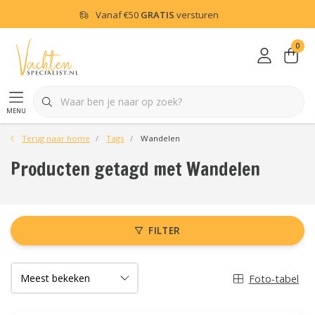
Vanaf
€50
GRATIS
versturen
0
menu
Terug naar home
Tags
Wandelen
Producten getagd met Wandelen
FILTER
Foto-tabel