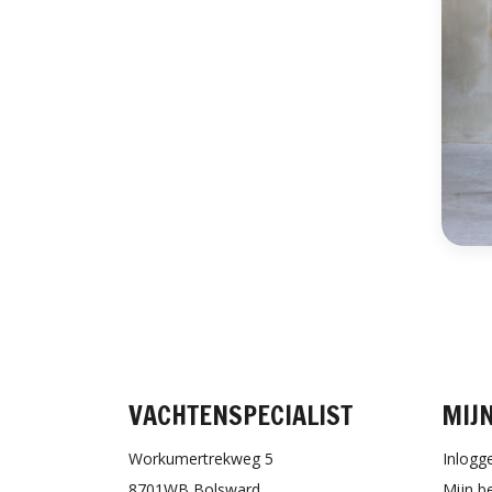
VACHTENSPECIALIST
MIJ
Workumertrekweg 5
Inlogg
8701WB Bolsward
Mijn b