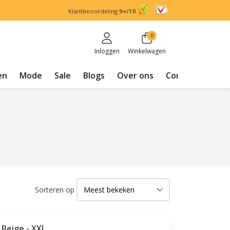
Klantbeoordeling
9+/10
0
Inloggen
Winkelwagen
en
Mode
Sale
Blogs
Over ons
Contact
Sorteren op
 Beige - XXL