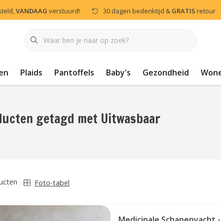
steld,
VANDAAG
verstuurd!
30 dagen bedenktijd &
GRATIS
retour
en
Plaids
Pantoffels
Baby's
Gezondheid
Won
ducten getagd met Uitwasbaar
ucten
Foto-tabel
Medicinale Schapenvacht -