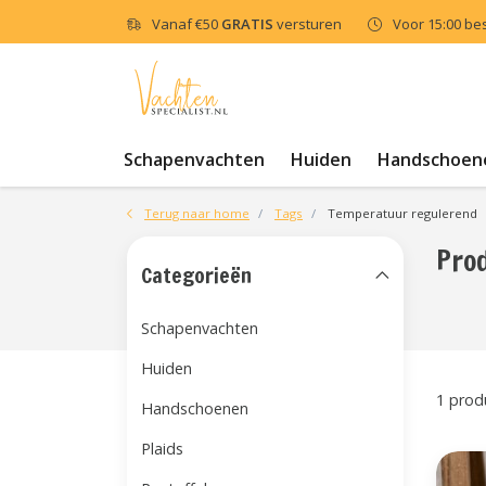
Vanaf
€50
GRATIS
versturen
Voor 15:00 be
Schapenvachten
Huiden
Handschoen
Terug naar home
Tags
Temperatuur regulerend
Pro
Categorieën
Schapenvachten
Huiden
1 prod
Handschoenen
Plaids