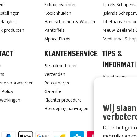
en
Schapenvachten
Texels Schapenv
estellingen
Koeienhuiden
IJslands Schapen
rlanglijst
Handschoenen & Wanten
Tibetaans Schap
ijk producten
Pantoffels
Nieuw-Zeelands 
Alpaca Plaids
Medicinaal Scha
TACT
KLANTENSERVICE
TIPS &
INFORMATI
t
Betaalmethoden
ns
Verzenden
Afmetingen
ene voorwaarden
Retourneren
Schapenvacht ve
 Policy
Garantie
Schapenvacht vo
werkingen
Klachtenprocedure
Ontvang Onderho
Wij slaan
Herroeping aanvragen
Cadeaubon
verbeter
Door het gebru
gebruik van co