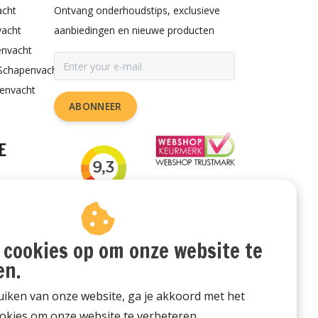
acht
Ontvang onderhoudstips, exclusieve
vacht
aanbiedingen en nieuwe producten
envacht
Schapenvacht
penvacht
ABONNEER
E
rzorgen
or de hond
udstips
 cookies op om onze website te
en.
iken van onze website, ga je akkoord met het
okies om onze website te verbeteren.