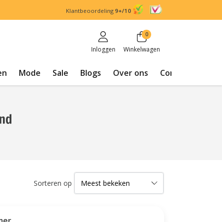
Klantbeoordeling
9+/10
0
Inloggen
Winkelwagen
en
Mode
Sale
Blogs
Over ons
Contact
end
Sorteren op
mer