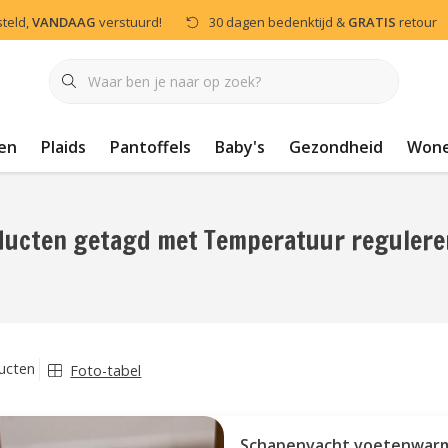
steld,
VANDAAG
verstuurd!
30 dagen bedenktijd &
GRATIS
retour
en
Plaids
Pantoffels
Baby's
Gezondheid
Won
ducten getagd met Temperatuur reguler
ucten
Foto-tabel
Schapenvacht voetenwar