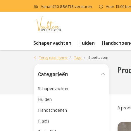
Vanaf
€50
GRATIS
versturen
Voor 15:00 be
Schapenvachten
Huiden
Handschoen
Terug naar home
Tags
Stoelkussen
Pro
Categorieën
Schapenvachten
Huiden
8 prod
Handschoenen
Plaids