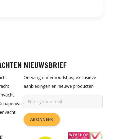
ACHTEN
NIEUWSBRIEF
acht
Ontvang onderhoudstips, exclusieve
vacht
aanbiedingen en nieuwe producten
envacht
Schapenvacht
penvacht
ABONNEER
E