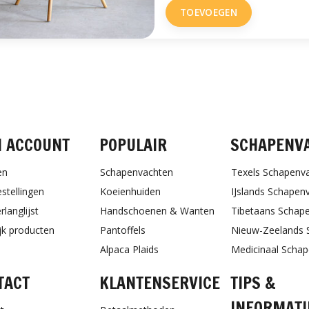
TOEVOEGEN
FACEBOOK
INSTAGRAM
PINTEREST
N ACCOUNT
POPULAIR
SCHAPENV
en
Schapenvachten
Texels Schapenv
estellingen
Koeienhuiden
IJslands Schapen
rlanglijst
Handschoenen & Wanten
Tibetaans Schap
ijk producten
Pantoffels
Nieuw-Zeelands 
Alpaca Plaids
Medicinaal Scha
TACT
KLANTENSERVICE
TIPS &
INFORMATI