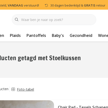
steld,
VANDAAG
verstuurd!
30 dagen bedenktijd &
GRATIS
retour
en
Plaids
Pantoffels
Baby's
Gezondheid
Won
ducten getagd met Stoelkussen
ucten
Foto-tabel
Chair Pad - Texels Schapen