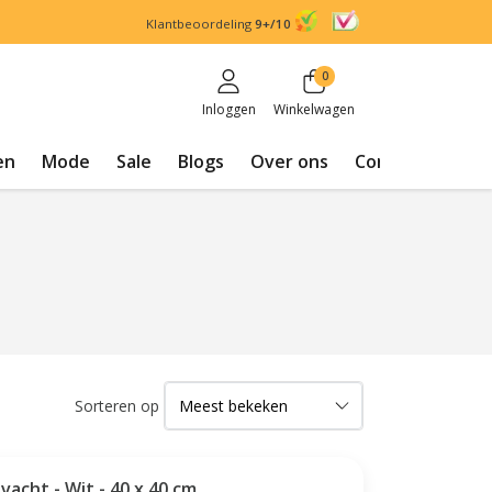
Klantbeoordeling
9+/10
0
Inloggen
Winkelwagen
en
Mode
Sale
Blogs
Over ons
Contact
Sorteren op
vacht - Wit - 40 x 40 cm