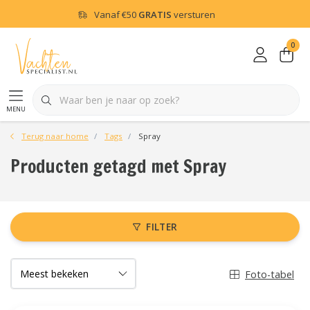
Vanaf
€50
GRATIS
versturen
0
menu
Terug naar home
Tags
Spray
Producten getagd met Spray
FILTER
Foto-tabel