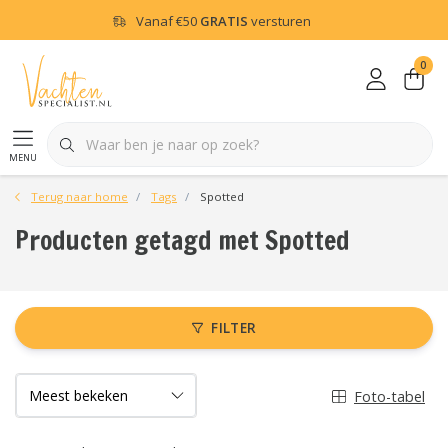
Vanaf
€50
GRATIS
versturen
0
menu
Terug naar home
Tags
Spotted
Producten getagd met Spotted
FILTER
Foto-tabel