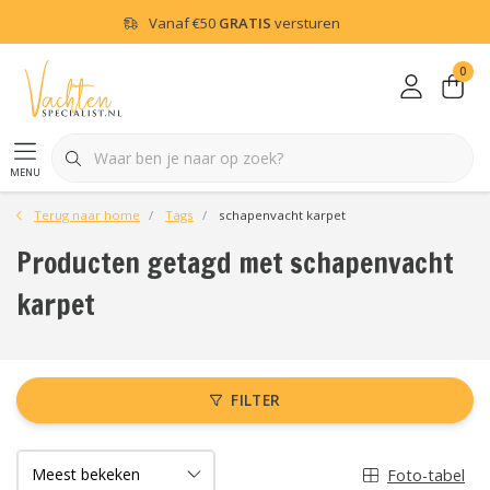
Vanaf
€50
GRATIS
versturen
0
menu
Terug naar home
Tags
schapenvacht karpet
Producten getagd met schapenvacht
karpet
FILTER
Foto-tabel