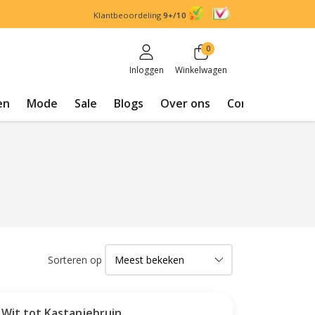
Klantbeoordeling
9+/10
0
Inloggen
Winkelwagen
en
Mode
Sale
Blogs
Over ons
Contact
Sorteren op
 Wit tot Kastanjebruin