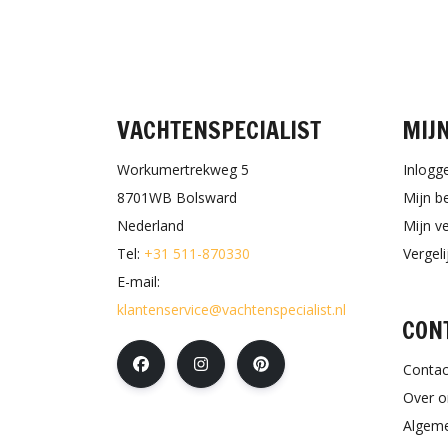
VACHTENSPECIALIST
MIJ
Workumertrekweg 5
Inlogg
8701WB Bolsward
Mijn b
Nederland
Mijn ve
Tel:
+31 511-870330
Vergel
E-mail:
klantenservice@vachtenspecialist.nl
CON
Contac
Over o
Algem