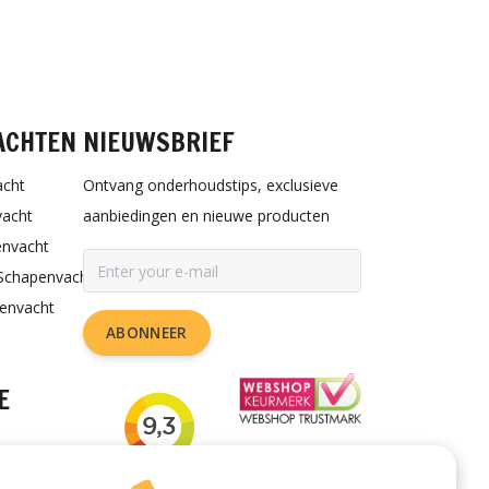
ACHTEN
NIEUWSBRIEF
acht
Ontvang onderhoudstips, exclusieve
vacht
aanbiedingen en nieuwe producten
envacht
Schapenvacht
penvacht
ABONNEER
E
rzorgen