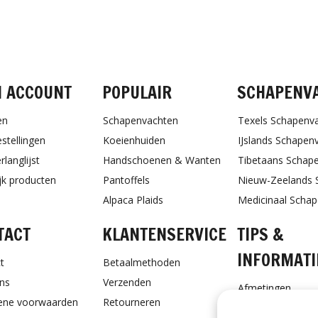
FACEBOOK
INSTAGRAM
PINTEREST
N ACCOUNT
POPULAIR
SCHAPENV
en
Schapenvachten
Texels Schapenv
estellingen
Koeienhuiden
IJslands Schapen
rlanglijst
Handschoenen & Wanten
Tibetaans Schap
ijk producten
Pantoffels
Nieuw-Zeelands 
Alpaca Plaids
Medicinaal Scha
TACT
KLANTENSERVICE
TIPS &
INFORMATI
t
Betaalmethoden
ns
Verzenden
Afmetingen
ene voorwaarden
Retourneren
Schapenvacht ve