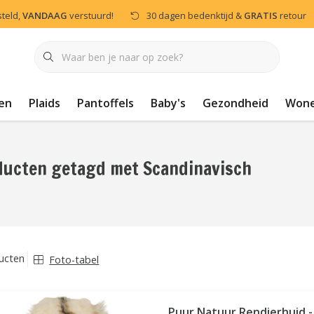
steld,
VANDAAG
verstuurd!
30 dagen bedenktijd &
GRATIS
retour
en
Plaids
Pantoffels
Baby's
Gezondheid
Won
ducten getagd met Scandinavisch
ucten
Foto-tabel
Puur Natuur Rendierhuid -