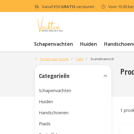
Vanaf
€50
GRATIS
versturen
Voor 15:00 be
Schapenvachten
Huiden
Handschoen
Terug naar home
Tags
Scandinavisch
Pro
Categorieën
Schapenvachten
Huiden
1 prod
Handschoenen
Plaids