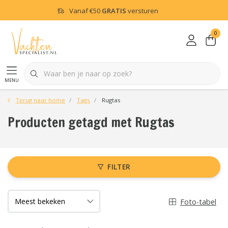
Vanaf
€50
GRATIS
versturen
0
menu
Terug naar home
Tags
Rugtas
Producten getagd met Rugtas
FILTER
Foto-tabel