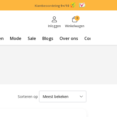
Klantbeoordeling
9+/10
0
Inloggen
Winkelwagen
en
Mode
Sale
Blogs
Over ons
Contact
Sorteren op