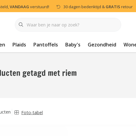
steld,
VANDAAG
verstuurd!
30 dagen bedenktijd &
GRATIS
retour
en
Plaids
Pantoffels
Baby's
Gezondheid
Won
ducten getagd met riem
ucten
Foto-tabel