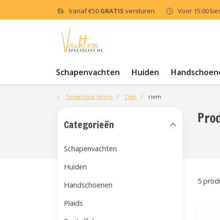
Vanaf
€50
GRATIS
versturen
Voor 15:00 be
Schapenvachten
Huiden
Handschoen
Terug naar home
Tags
riem
Pro
Categorieën
Schapenvachten
Huiden
5 prod
Handschoenen
Plaids