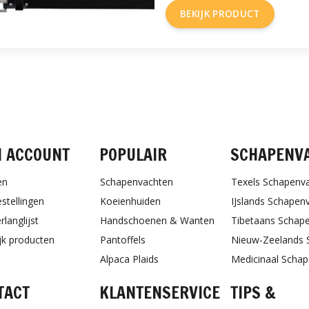
BEKIJK PRODUCT
FACEBOOK
INSTAGRAM
PINTEREST
N ACCOUNT
POPULAIR
SCHAPENV
en
Schapenvachten
Texels Schapenv
estellingen
Koeienhuiden
IJslands Schapen
rlanglijst
Handschoenen & Wanten
Tibetaans Schap
ijk producten
Pantoffels
Nieuw-Zeelands 
Alpaca Plaids
Medicinaal Scha
TACT
KLANTENSERVICE
TIPS &