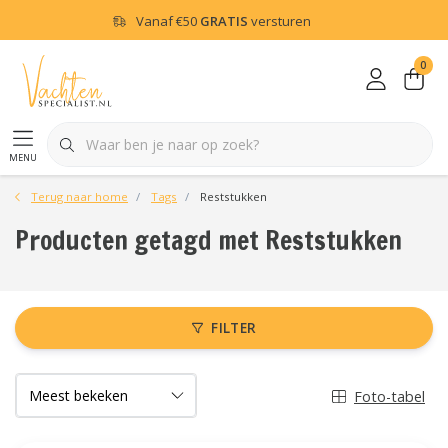
Vanaf
€50
GRATIS
versturen
0
menu
Terug naar home
Tags
Reststukken
Producten getagd met Reststukken
FILTER
Foto-tabel