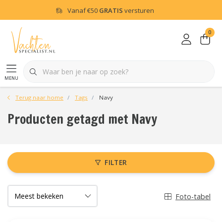
Vanaf
€50
GRATIS
versturen
0
menu
Terug naar home
Tags
Navy
Producten getagd met Navy
FILTER
Foto-tabel