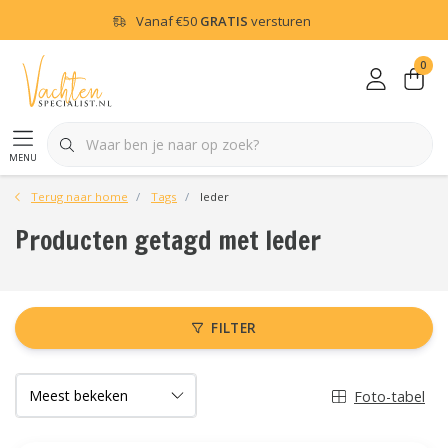
Vanaf
€50
GRATIS
versturen
0
menu
Terug naar home
Tags
leder
Producten getagd met leder
FILTER
Foto-tabel