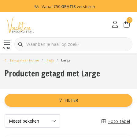
Vanaf
€50
GRATIS
versturen
0
menu
Terug naar home
Tags
Large
Producten getagd met Large
FILTER
Foto-tabel