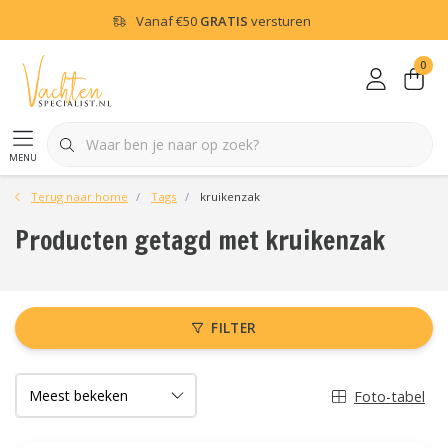
Vanaf
€50
GRATIS
versturen
0
menu
Terug naar home
Tags
kruikenzak
Producten getagd met kruikenzak
FILTER
Foto-tabel