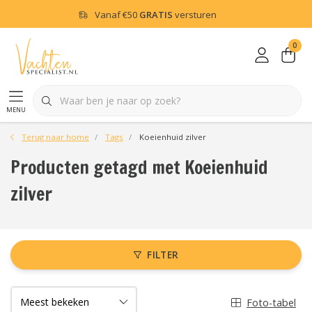
Vanaf
€50
GRATIS
versturen
0
menu
Terug naar home
Tags
Koeienhuid zilver
Producten getagd met Koeienhuid
zilver
FILTER
Foto-tabel