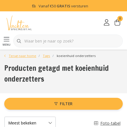
Vanaf
€50
GRATIS
versturen
0
menu
Terug naar home
Tags
koeienhuid onderzetters
Producten getagd met koeienhuid
onderzetters
FILTER
Foto-tabel