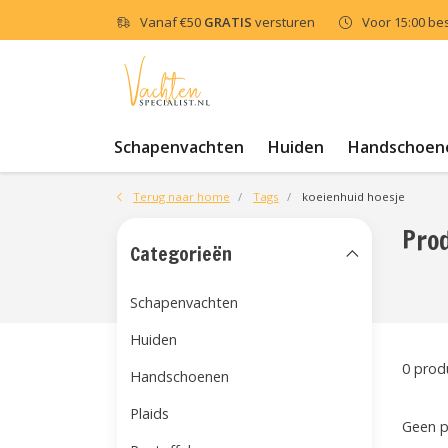
Vanaf
€50
GRATIS
versturen
Voor 15:00 be
Schapenvachten
Huiden
Handschoen
Terug naar home
Tags
koeienhuid hoesje
Pro
Categorieën
Schapenvachten
Huiden
0 prod
Handschoenen
Plaids
Geen p