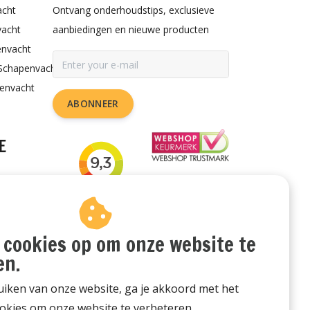
acht
Ontvang onderhoudstips, exclusieve
vacht
aanbiedingen en nieuwe producten
envacht
Schapenvacht
penvacht
ABONNEER
E
rzorgen
or de hond
udstips
 cookies op om onze website te
en.
iken van onze website, ga je akkoord met het
okies om onze website te verbeteren.