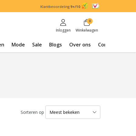
Klantbeoordeling
9+/10
0
Inloggen
Winkelwagen
en
Mode
Sale
Blogs
Over ons
Contact
Sorteren op