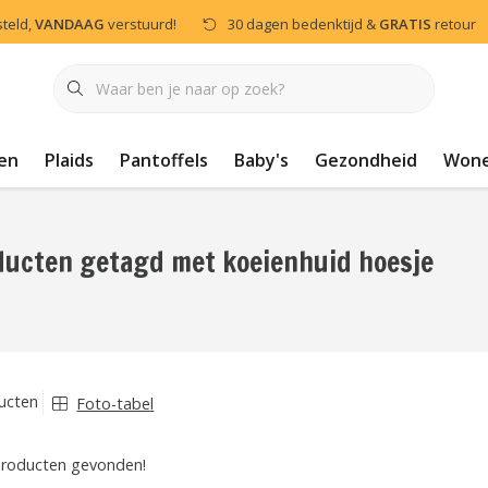
steld,
VANDAAG
verstuurd!
30 dagen bedenktijd &
GRATIS
retour
en
Plaids
Pantoffels
Baby's
Gezondheid
Won
ducten getagd met koeienhuid hoesje
ucten
Foto-tabel
roducten gevonden!