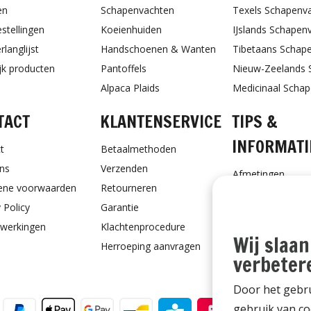
en
Schapenvachten
Texels Schapenv
estellingen
Koeienhuiden
IJslands Schapen
rlanglijst
Handschoenen & Wanten
Tibetaans Schap
ijk producten
Pantoffels
Nieuw-Zeelands 
Alpaca Plaids
Medicinaal Scha
TACT
KLANTENSERVICE
TIPS &
INFORMATI
t
Betaalmethoden
ns
Verzenden
Afmetingen
ene voorwaarden
Retourneren
Schapenvacht ve
 Policy
Garantie
Schapenvacht vo
werkingen
Klachtenprocedure
Ontvang Onderho
Wij slaan
Herroeping aanvragen
Cadeaubon
verbeter
Door het gebru
gebruik van co