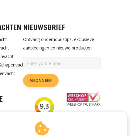
ACHTEN
NIEUWSBRIEF
acht
Ontvang onderhoudstips, exclusieve
vacht
aanbiedingen en nieuwe producten
envacht
Schapenvacht
penvacht
ABONNEER
E
rzorgen
or de hond