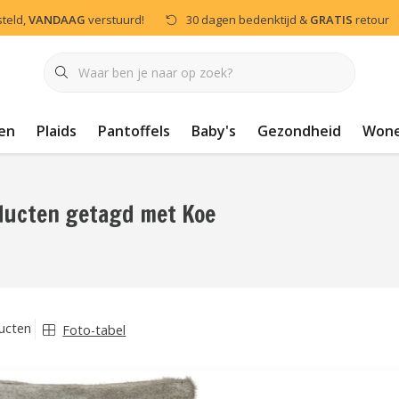
steld,
VANDAAG
verstuurd!
30 dagen bedenktijd &
GRATIS
retour
en
Plaids
Pantoffels
Baby's
Gezondheid
Won
ducten getagd met Koe
ucten
Foto-tabel