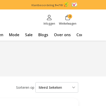
Klantbeoordeling
9+/10
0
Inloggen
Winkelwagen
en
Mode
Sale
Blogs
Over ons
Contact
Sorteren op