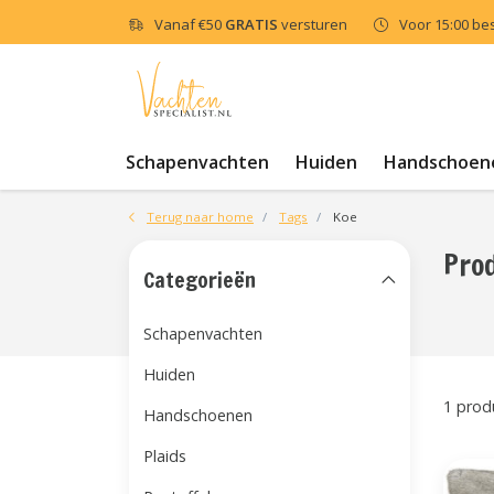
Vanaf
€50
GRATIS
versturen
Voor 15:00 be
Schapenvachten
Huiden
Handschoen
Terug naar home
Tags
Koe
Pro
Categorieën
Schapenvachten
Huiden
1 prod
Handschoenen
Plaids