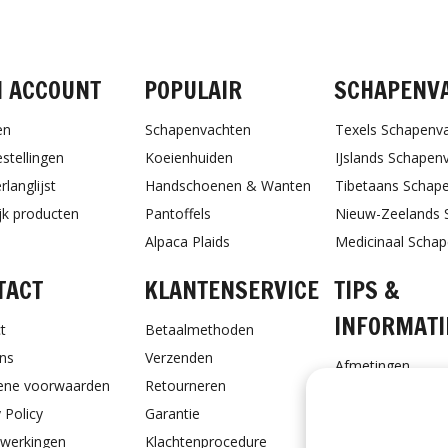
FACEBOOK
INSTAGRAM
PINTEREST
N ACCOUNT
POPULAIR
SCHAPENV
en
Schapenvachten
Texels Schapenv
estellingen
Koeienhuiden
IJslands Schapen
rlanglijst
Handschoenen & Wanten
Tibetaans Schap
ijk producten
Pantoffels
Nieuw-Zeelands 
Alpaca Plaids
Medicinaal Scha
TACT
KLANTENSERVICE
TIPS &
INFORMATI
t
Betaalmethoden
ns
Verzenden
Afmetingen
ene voorwaarden
Retourneren
Schapenvacht ve
 Policy
Garantie
Schapenvacht vo
werkingen
Klachtenprocedure