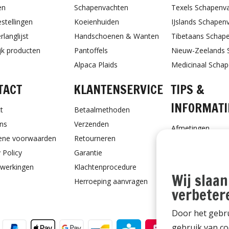
en
Schapenvachten
Texels Schapenv
estellingen
Koeienhuiden
IJslands Schapen
rlanglijst
Handschoenen & Wanten
Tibetaans Schap
ijk producten
Pantoffels
Nieuw-Zeelands 
Alpaca Plaids
Medicinaal Scha
TACT
KLANTENSERVICE
TIPS &
INFORMATI
t
Betaalmethoden
ns
Verzenden
Afmetingen
ene voorwaarden
Retourneren
Schapenvacht ve
 Policy
Garantie
Schapenvacht vo
werkingen
Klachtenprocedure
Ontvang Onderho
Wij slaan
Herroeping aanvragen
Cadeaubon
verbeter
Door het gebru
gebruik van co