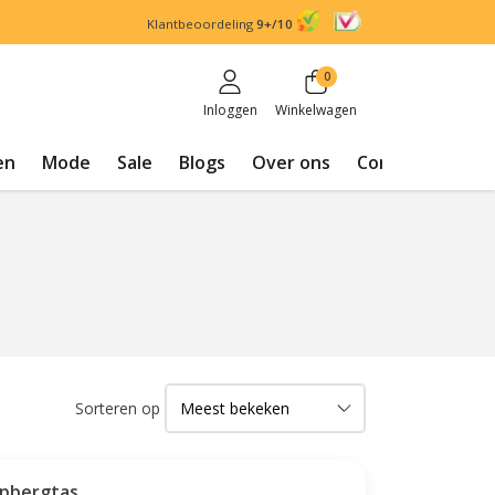
Klantbeoordeling
9+/10
0
Inloggen
Winkelwagen
en
Mode
Sale
Blogs
Over ons
Contact
Sorteren op
Opbergtas