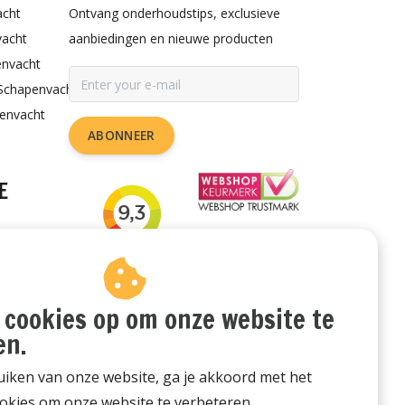
acht
Ontvang onderhoudstips, exclusieve
vacht
aanbiedingen en nieuwe producten
envacht
Schapenvacht
penvacht
ABONNEER
E
rzorgen
or de hond
udstips
 cookies op om onze website te
en.
iken van onze website, ga je akkoord met het
okies om onze website te verbeteren.