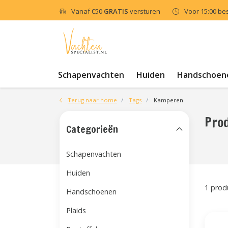
Vanaf
€50
GRATIS
versturen
Voor 15:00 be
Schapenvachten
Huiden
Handschoen
Terug naar home
Tags
Kamperen
Pro
Categorieën
Schapenvachten
Huiden
1 prod
Handschoenen
Plaids