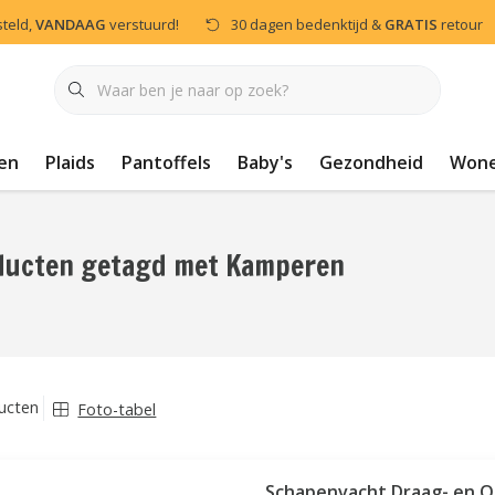
steld,
VANDAAG
verstuurd!
30 dagen bedenktijd &
GRATIS
retour
en
Plaids
Pantoffels
Baby's
Gezondheid
Won
ducten getagd met Kamperen
ucten
Foto-tabel
Schapenvacht Draag- en 