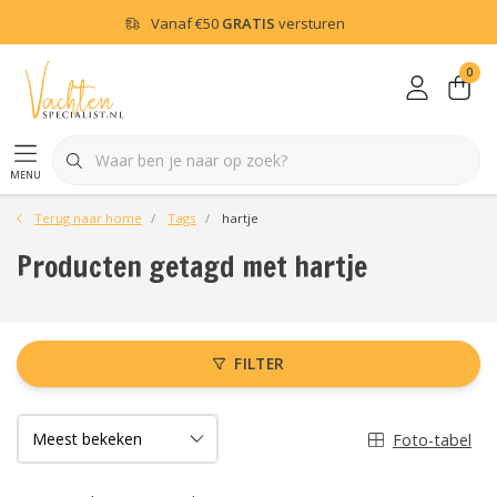
Vanaf
€50
GRATIS
versturen
0
menu
Terug naar home
Tags
hartje
Producten getagd met hartje
FILTER
Foto-tabel