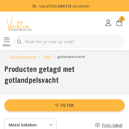
Vanaf
€50
GRATIS
versturen
0
menu
Terug naar home
Tags
gotlandpelsvacht
Producten getagd met
gotlandpelsvacht
FILTER
Foto-tabel