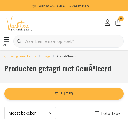
Vanaf
€50
GRATIS
versturen
0
menu
Terug naar home
Tags
GemÃªleerd
Producten getagd met GemÃªleerd
FILTER
Foto-tabel