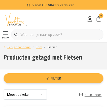
Vanaf
€50
GRATIS
versturen
0
menu
Terug naar home
Tags
Fietsen
Producten getagd met Fietsen
FILTER
Foto-tabel