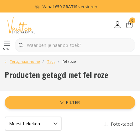
Vanaf
€50
GRATIS
versturen
0
menu
Terug naar home
Tags
fel roze
Producten getagd met fel roze
FILTER
Foto-tabel