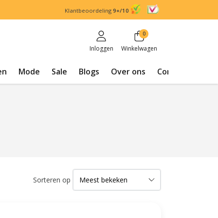
Klantbeoordeling
9+/10
0
Inloggen
Winkelwagen
en
Mode
Sale
Blogs
Over ons
Contact
Sorteren op