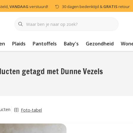
steld,
VANDAAG
verstuurd!
30 dagen bedenktijd &
GRATIS
retour
en
Plaids
Pantoffels
Baby's
Gezondheid
Won
ducten getagd met Dunne Vezels
ucten
Foto-tabel