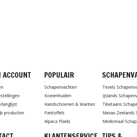
FACEBOOK
INSTAGRAM
PINTEREST
N ACCOUNT
POPULAIR
SCHAPENV
en
Schapenvachten
Texels Schapenv
estellingen
Koeienhuiden
IJslands Schapen
rlanglijst
Handschoenen & Wanten
Tibetaans Schap
ijk producten
Pantoffels
Nieuw-Zeelands 
Alpaca Plaids
Medicinaal Scha
TACT
KLANTENSERVICE
TIPS &