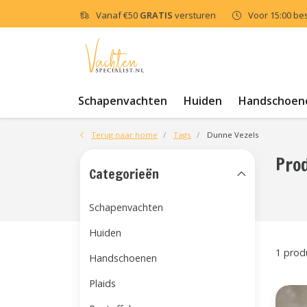
Vanaf
€50
GRATIS
versturen
Voor 15:00 be
Schapenvachten
Huiden
Handschoen
Terug naar home
Tags
Dunne Vezels
Pro
Categorieën
Schapenvachten
Huiden
1 prod
Handschoenen
Plaids