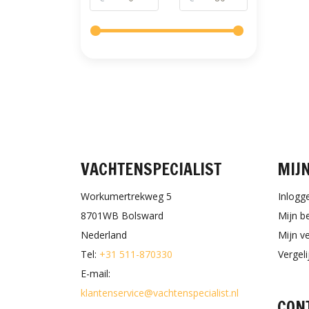
VACHTENSPECIALIST
MIJ
Workumertrekweg 5
Inlogg
8701WB Bolsward
Mijn b
Nederland
Mijn ve
Tel:
+31 511-870330
Vergel
E-mail:
klantenservice@vachtenspecialist.nl
CON