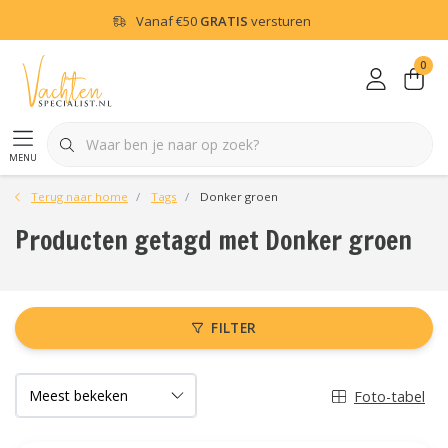
Vanaf
€50
GRATIS
versturen
0
menu
Terug naar home
Tags
Donker groen
Producten getagd met Donker groen
FILTER
Foto-tabel