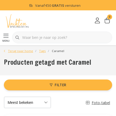
Vanaf
€50
GRATIS
versturen
0
menu
Terug naar home
Tags
Caramel
Producten getagd met Caramel
FILTER
Foto-tabel