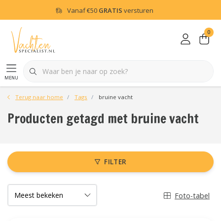
Vanaf
€50
GRATIS
versturen
0
menu
Terug naar home
Tags
bruine vacht
Producten getagd met bruine vacht
FILTER
Foto-tabel