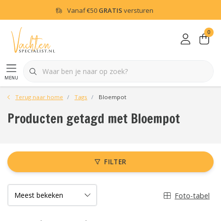
Vanaf
€50
GRATIS
versturen
0
menu
Terug naar home
Tags
Bloempot
Producten getagd met Bloempot
FILTER
Foto-tabel