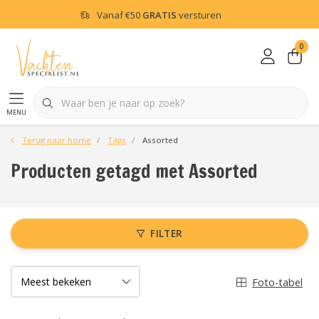
Vanaf
€50
GRATIS
versturen
0
menu
Terug naar home
Tags
Assorted
Producten getagd met Assorted
FILTER
Foto-tabel