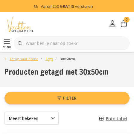
Vanaf
€50
GRATIS
versturen
0
menu
Terug naar home
Tags
30x50cm
Producten getagd met 30x50cm
FILTER
Foto-tabel