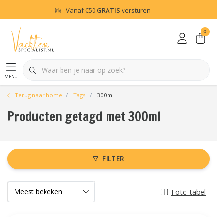
Vanaf
€50
GRATIS
versturen
0
menu
Terug naar home
Tags
300ml
Producten getagd met 300ml
FILTER
Foto-tabel