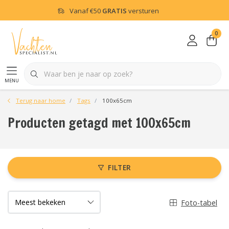
Vanaf
€50
GRATIS
versturen
0
menu
Terug naar home
Tags
100x65cm
Producten getagd met 100x65cm
FILTER
Foto-tabel