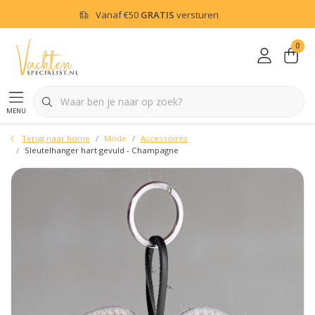
Vanaf
€50
GRATIS
versturen
0
menu
Terug naar home
Mode
Accessoires
Sleutelhanger hart gevuld - Champagne