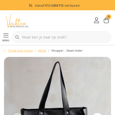
Vanaf
€50
GRATIS
versturen
0
menu
Terug naar home
Mode
Shopper - Zwart leder