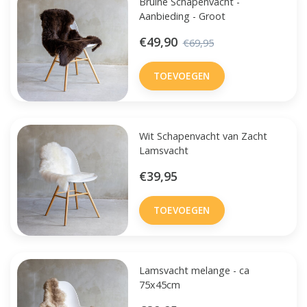
Bruine Schapenvacht -
Aanbieding - Groot
€49,90
€69,95
TOEVOEGEN
Wit Schapenvacht van Zacht
Lamsvacht
€39,95
TOEVOEGEN
Lamsvacht melange - ca
75x45cm