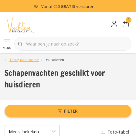
Vanaf
€50
GRATIS
versturen
0
menu
Terug naar home
Huisdieren
Schapenvachten geschikt voor
huisdieren
FILTER
Foto-tabel