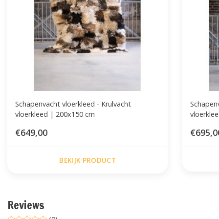
Schapenvacht vloerkleed - Krulvacht
Schapenv
vloerkleed | 200x150 cm
vloerkle
€649,00
€695,0
BEKIJK PRODUCT
Reviews