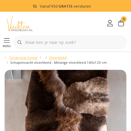
Vanaf
€50
GRATIS
versturen
0
menu
Terug naar home
Vloerkleed
Schapenvacht vloerkleed - Melange vloerkleed 180x120 cm