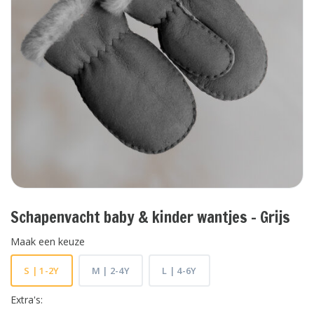
Schapenvacht baby & kinder wantjes - Grijs
Maak een keuze
S | 1-2Y
M | 2-4Y
L | 4-6Y
Extra's: