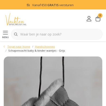
Vanaf
€50
GRATIS
versturen
0
menu
Terug naar home
Handschoenen
Schapenvacht baby & kinder wantjes - Grijs