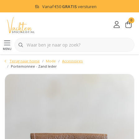
Vanaf
€50
GRATIS
versturen
0
menu
Terug naar home
Mode
Accessoires
Portemonnee - Zand leder