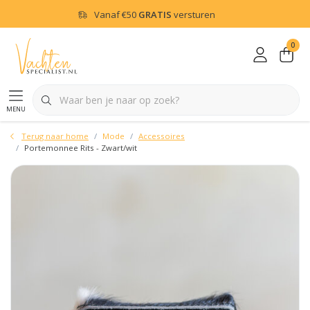
Vanaf
€50
GRATIS
versturen
0
menu
Terug naar home
Mode
Accessoires
Portemonnee Rits - Zwart/wit