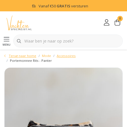
Vanaf
€50
GRATIS
versturen
0
menu
Terug naar home
Mode
Accessoires
Portemonnee Rits - Panter