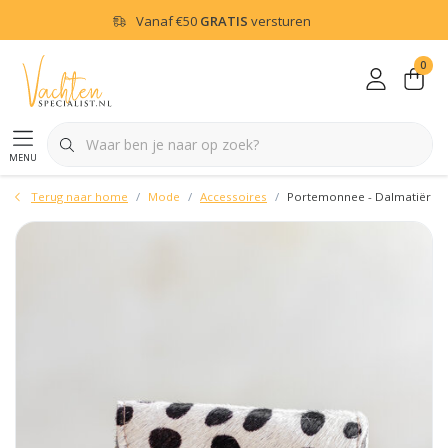
Vanaf
€50
GRATIS
versturen
0
menu
Terug naar home
Mode
Accessoires
Portemonnee - Dalmatiër