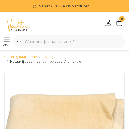
Vanaf
€50
GRATIS
versturen
0
menu
Terug naar home
Overig
Natuurlijk zeemleer van schaaps- / lamshuid