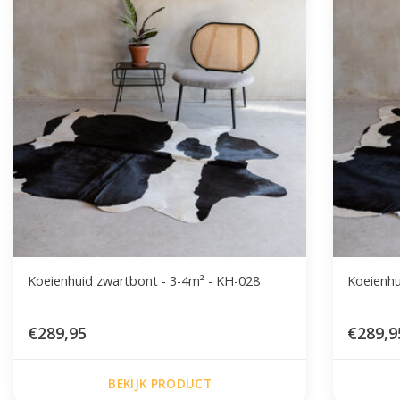
Koeienhuid zwartbont - 3-4m² - KH-028
Koeienhu
€289,95
€289,9
BEKIJK PRODUCT