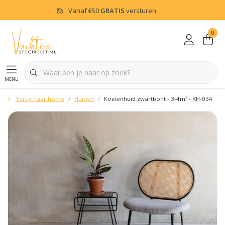
Vanaf
€50
GRATIS
versturen
0
menu
Terug naar home
Huiden
Koeienhuid zwartbont - 3-4m² - KH-034